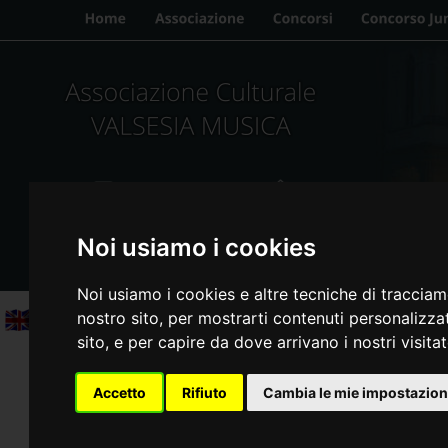
Update cookies preferences
Noi usiamo i cookies
Noi usiamo i cookies e altre tecniche di tracciam
nostro sito, per mostrarti contenuti personalizzati
sito, e per capire da dove arrivano i nostri visitat
Concorso Internazional
Accetto
Rifiuto
Cambia le mie impostazion