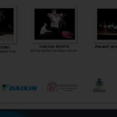
Fabrizio BERTO
Award-giv
CHINO
Strings section ex-aequo winner
pecial Prize