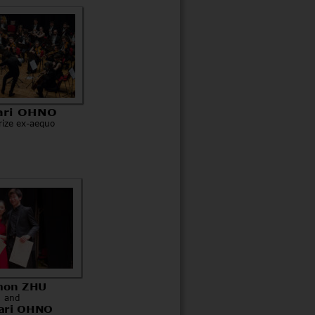
ari OHNO
Prize ex-aequo
mon ZHU
and
ari OHNO