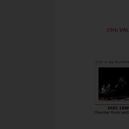
19th VA
         
Click or tap thumbna
DUO IAN
Chamber Music sect