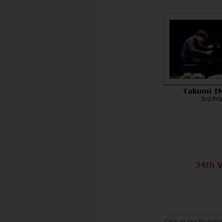
  Takumi 
3rd Pri
34th 
       
Click or tap thumbna