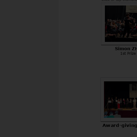
Simon Z
1st Prize
Award-givin