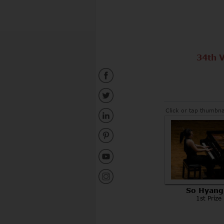
34th 
Click or tap thumbna
 So Hyang
1st Prize