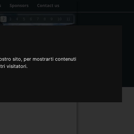
2
3
4
5
6
7
8
9
10
11
ostro sito, per mostrarti contenuti
ri visitatori.