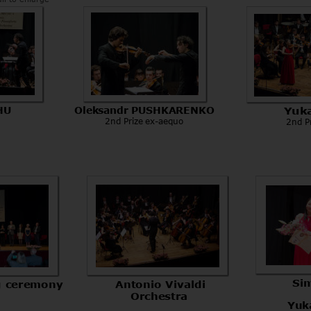
HU
Oleksandr PUSHKARENKO
Yuk
2nd Prize ex-aequo
     2nd 
Si
g ceremony
Antonio Vivaldi
Orchestra
Yuk