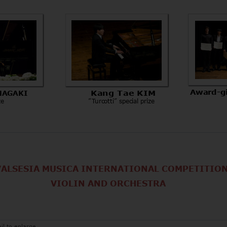
Award-g
INAGAKI
 Kang Tae KIM
ze
      ”Turcotti” special prize
VALSESIA MUSICA INTERNATIONAL COMPETITION
                        VIOLIN AND ORCHESTRA
il to enlarge